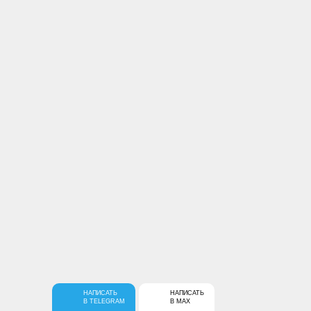
Купить
Спальня Грейс 1
50 490 руб.
НАПИСАТЬ
НАПИСАТЬ
В TELEGRAM
В MAX