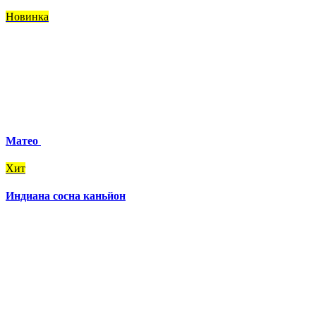
Новинка
Матео
Хит
Индиана сосна каньйон