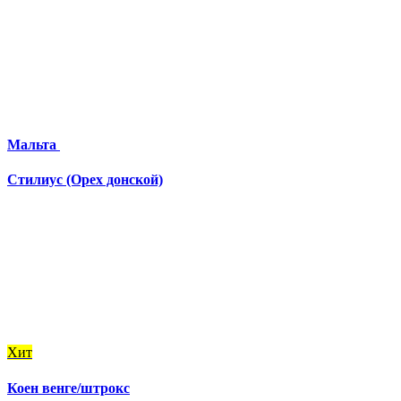
Мальта
Стилиус (Орех донской)
Хит
Коен венге/штрокс