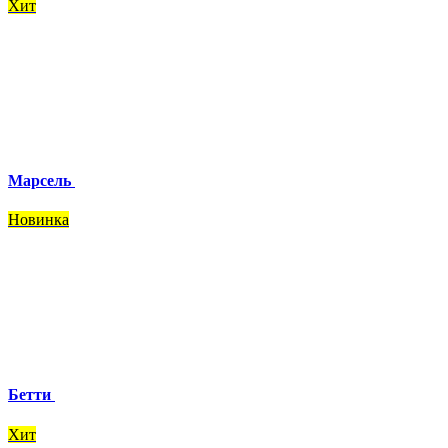
Хит
Марсель
Новинка
Бетти
Хит