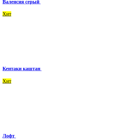
Валенсия серый
Хит
Кентаки каштан
Хит
Лофт