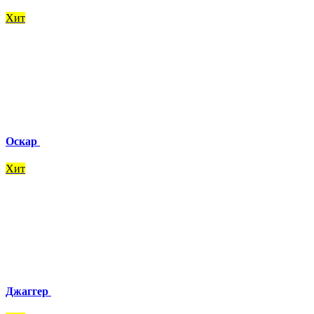
Хит
Оскар
Хит
Джаггер