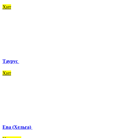
Хит
Таурус
Хит
Ева (Хельга)