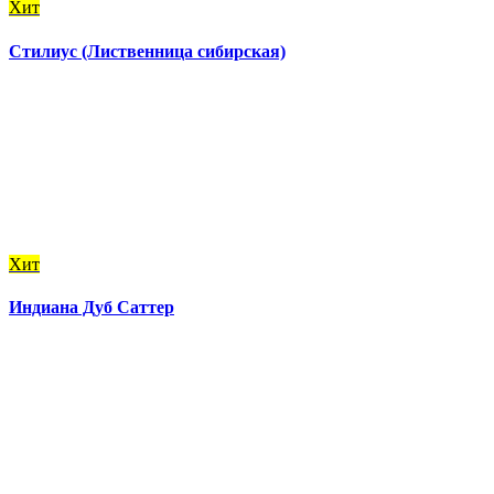
Хит
Стилиус (Лиственница сибирская)
Хит
Индиана Дуб Саттер