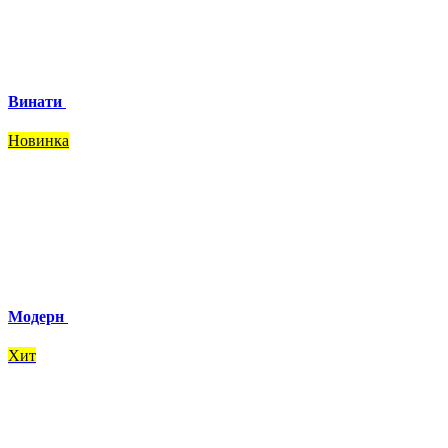
Винати
Новинка
Модерн
Хит