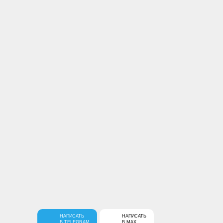
Бесплатный звонок по России
Москва, ул. Сущевский вал, 46, м.
Марьина Роща, Универмаг
«Марьинский», 3 этаж
Ежедневно с 10 до 21ч
Заказать звонок
Социальные сети
Мы принимаем
НАПИСАТЬ
НАПИСАТЬ
В TELEGRAM
В MAX