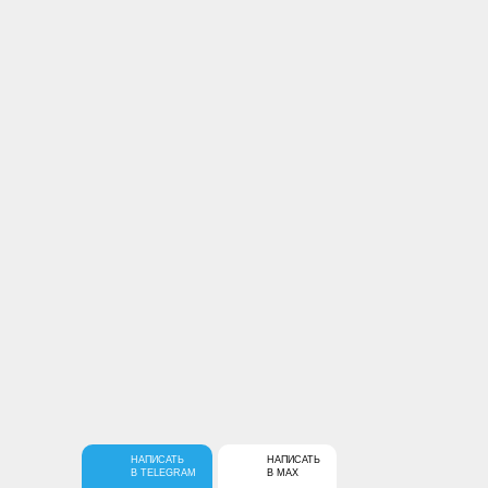
Оплата любым
Доставка по всей
удобным способом
России
Доставка за 1 день
Профессиональная
сборка мебели
Получайте информацию о скидках и акциях первыми
НАПИСАТЬ
НАПИСАТЬ
В TELEGRAM
В MAX