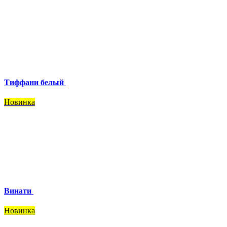
Тиффани белый
Новинка
Винати
Новинка