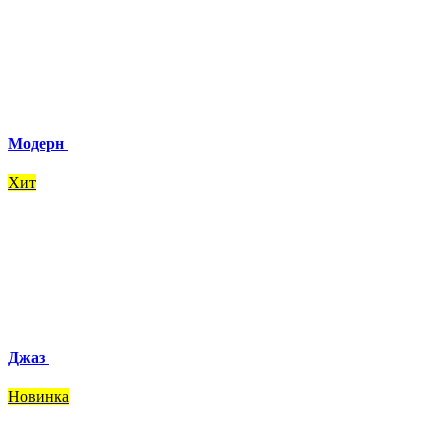
Модерн
Хит
Джаз
Новинка