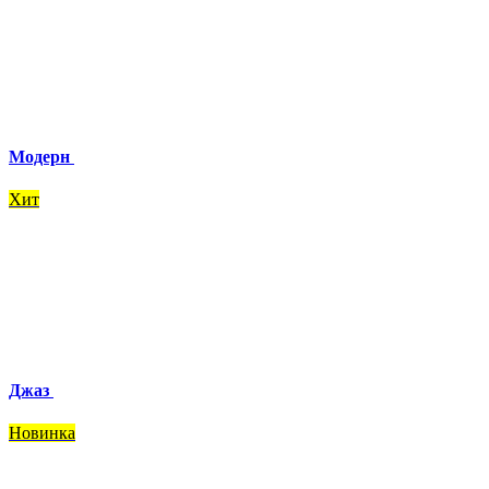
Модерн
Хит
Джаз
Новинка