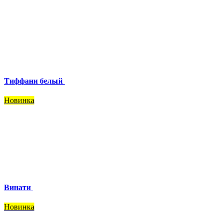
Тиффани белый
Новинка
Винати
Новинка