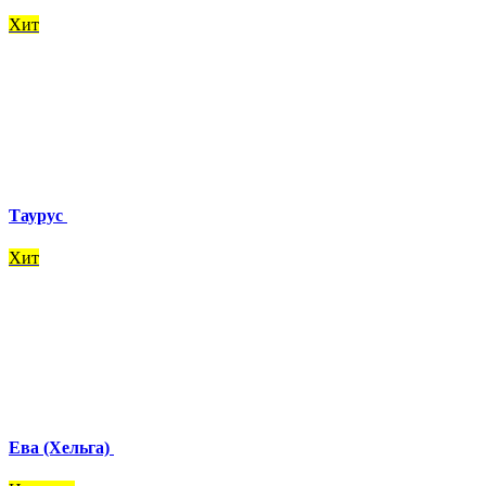
Хит
Таурус
Хит
Ева (Хельга)