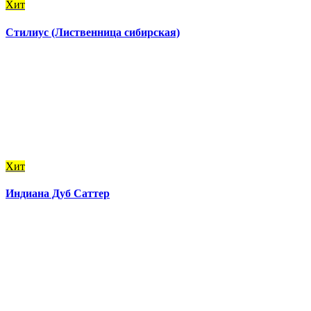
Хит
Стилиус (Лиственница сибирская)
Хит
Индиана Дуб Саттер