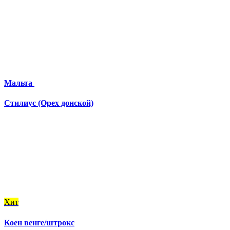
Мальта
Стилиус (Орех донской)
Хит
Коен венге/штрокс