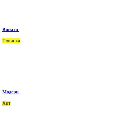
Винати
Новинка
Модерн
Хит