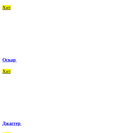
Хит
Оскар
Хит
Джаггер