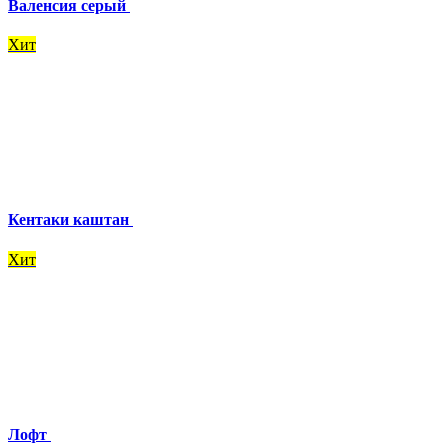
Валенсия серый
Хит
Кентаки каштан
Хит
Лофт