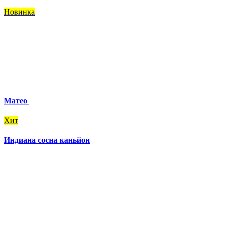
Новинка
Матео
Хит
Индиана сосна каньйон