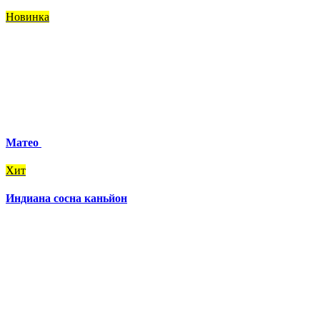
Новинка
Матео
Хит
Индиана сосна каньйон