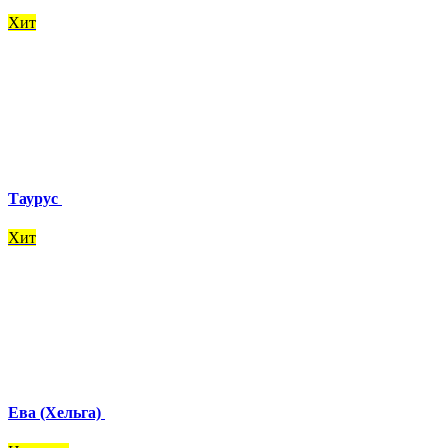
Хит
Таурус
Хит
Ева (Хельга)