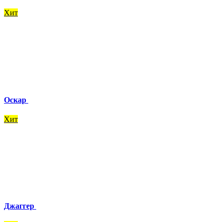
Хит
Оскар
Хит
Джаггер