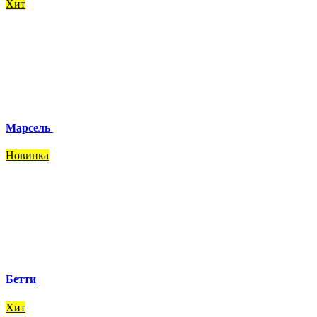
Хит
Марсель
Новинка
Бетти
Хит