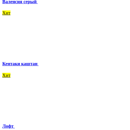
Валенсия серый
Хит
Кентаки каштан
Хит
Лофт