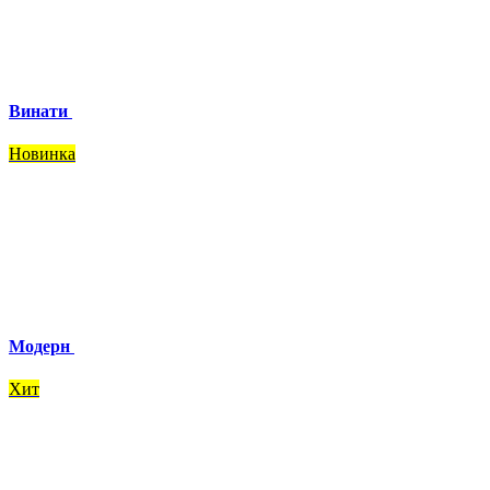
Винати
Новинка
Модерн
Хит