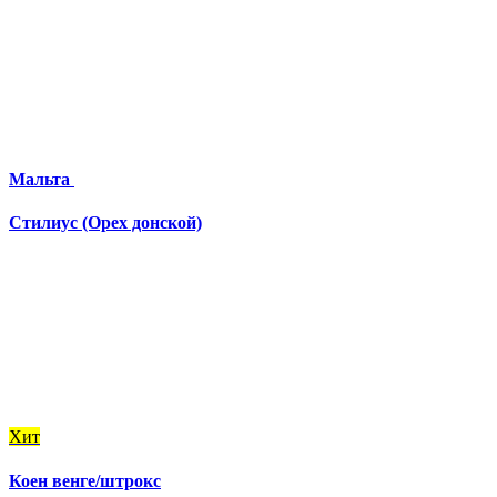
Мальта
Стилиус (Орех донской)
Хит
Коен венге/штрокс