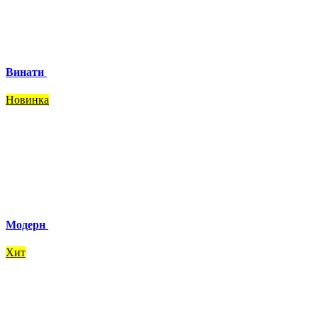
Винати
Новинка
Модерн
Хит