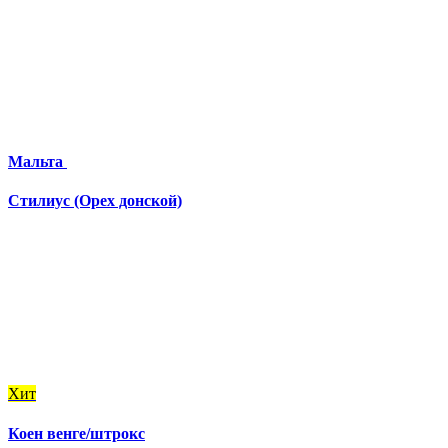
Мальта
Стилиус (Орех донской)
Хит
Коен венге/штрокс