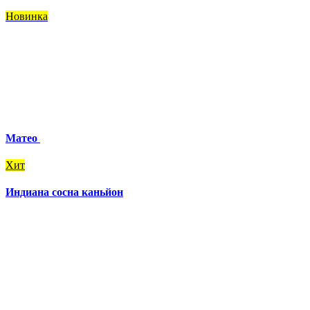
Новинка
Матео
Хит
Индиана сосна каньйон