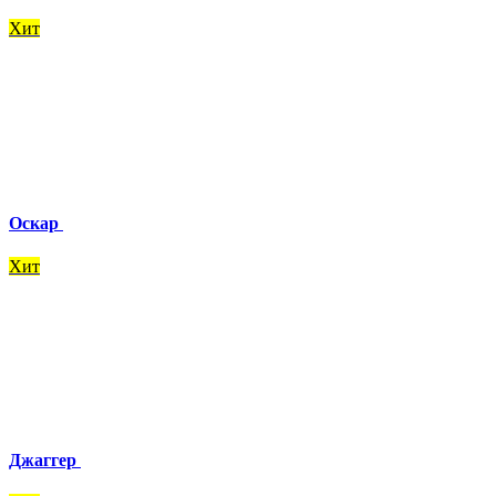
Хит
Оскар
Хит
Джаггер