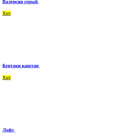
Валенсия серый
Хит
Кентаки каштан
Хит
Лофт