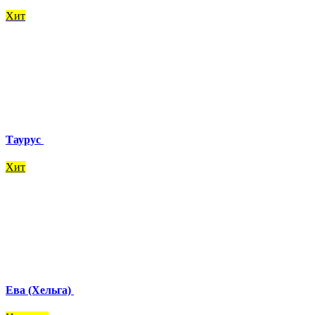
Хит
Таурус
Хит
Ева (Хельга)