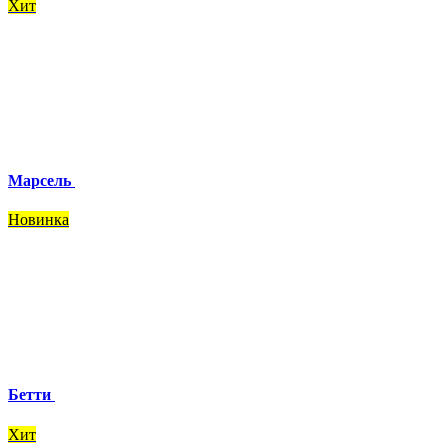
Хит
Марсель
Новинка
Бетти
Хит