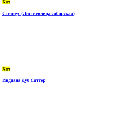
Хит
Стилиус (Лиственница сибирская)
Хит
Индиана Дуб Саттер