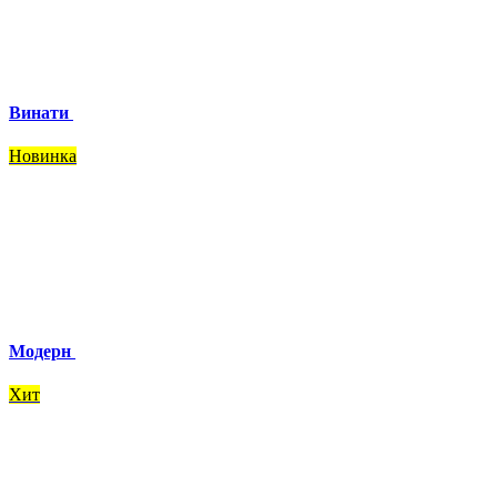
Винати
Новинка
Модерн
Хит