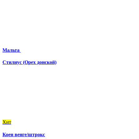
Мальта
Стилиус (Орех донской)
Хит
Коен венге/штрокс