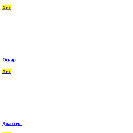
Хит
Оскар
Хит
Джаггер