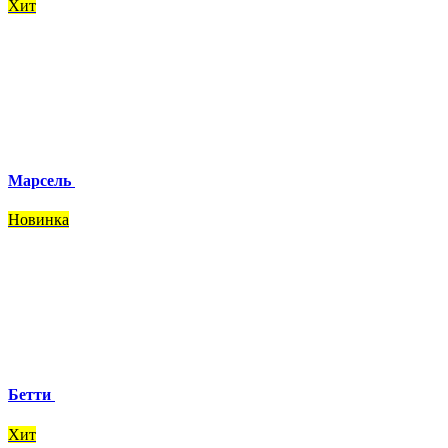
Хит
Марсель
Новинка
Бетти
Хит