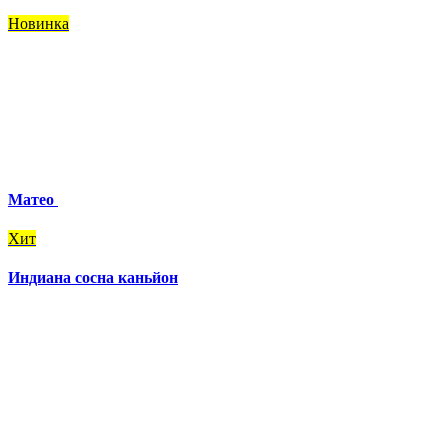
Новинка
Матео
Хит
Индиана сосна каньйон