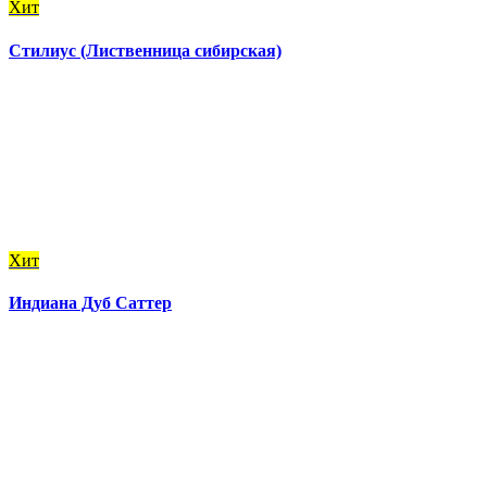
Хит
Стилиус (Лиственница сибирская)
Хит
Индиана Дуб Саттер