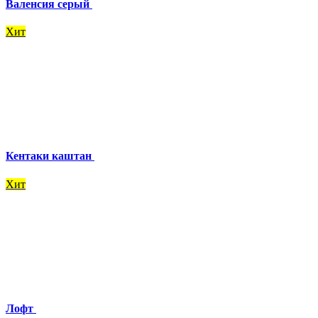
Валенсия серый
Хит
Кентаки каштан
Хит
Лофт