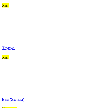
Хит
Таурус
Хит
Ева (Хельга)