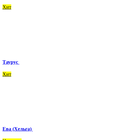
Хит
Таурус
Хит
Ева (Хельга)