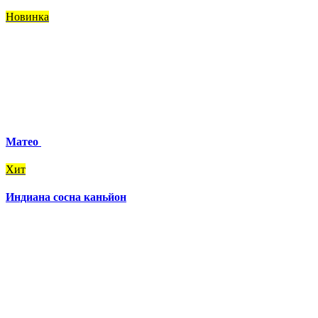
Новинка
Матео
Хит
Индиана сосна каньйон