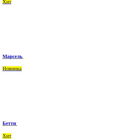
Хит
Марсель
Новинка
Бетти
Хит