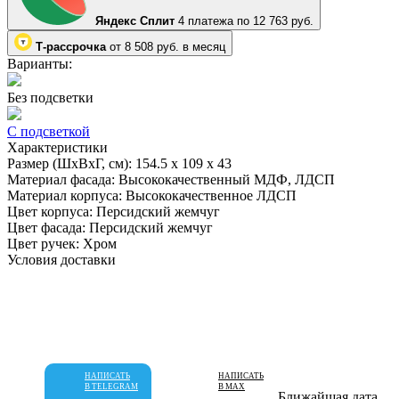
Яндекс Сплит
4 платежа по 12 763 руб.
Т-рассрочка
от 8 508 руб. в месяц
Варианты:
Без подсветки
С подсветкой
Характеристики
Размер (ШхВхГ, см):
154.5 х 109 х 43
Материал фасада:
Высококачественный МДФ, ЛДСП
Материал корпуса:
Высококачественное ЛДСП
Цвет корпуса:
Персидский жемчуг
Цвет фасада:
Персидский жемчуг
Цвет ручек:
Хром
Условия доставки
НАПИСАТЬ
НАПИСАТЬ
В TELEGRAM
В MAX
Ближайшая дата