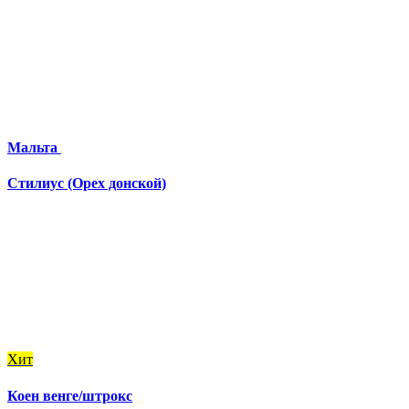
Мальта
Стилиус (Орех донской)
Хит
Коен венге/штрокс