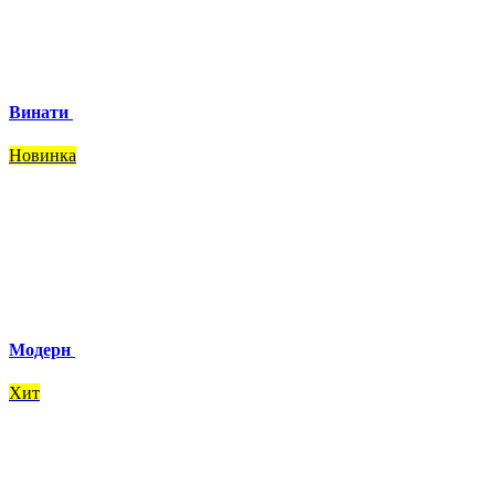
Винати
Новинка
Модерн
Хит