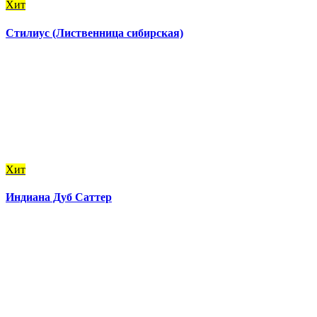
Хит
Стилиус (Лиственница сибирская)
Хит
Индиана Дуб Саттер