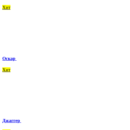
Хит
Оскар
Хит
Джаггер