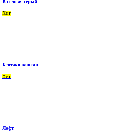
Валенсия серый
Хит
Кентаки каштан
Хит
Лофт