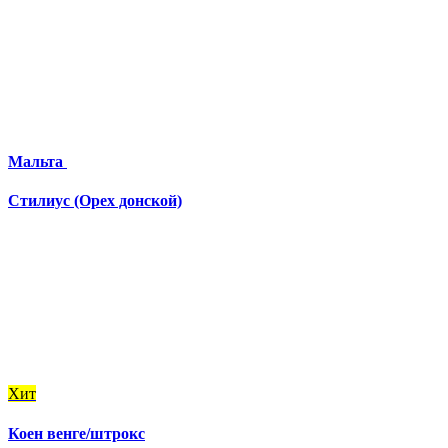
Мальта
Стилиус (Орех донской)
Хит
Коен венге/штрокс