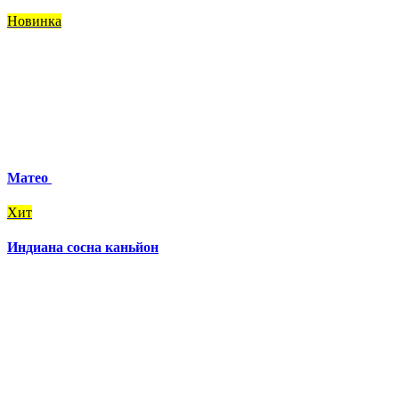
Новинка
Матео
Хит
Индиана сосна каньйон