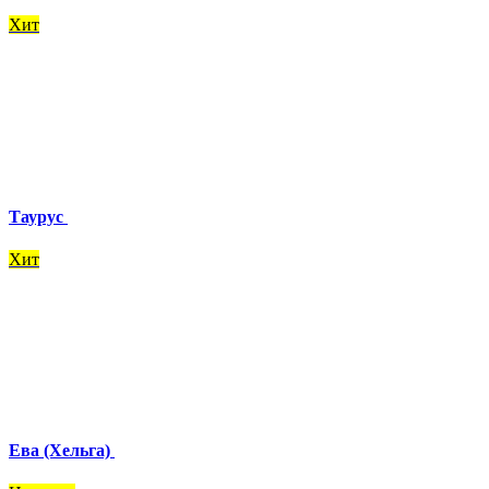
Хит
Таурус
Хит
Ева (Хельга)