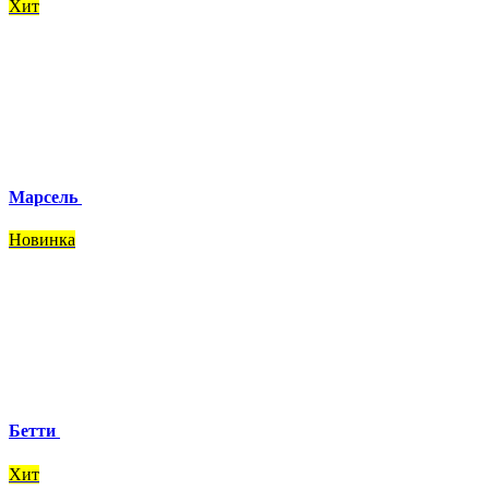
Хит
Марсель
Новинка
Бетти
Хит