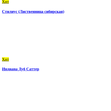
Хит
Стилиус (Лиственница сибирская)
Хит
Индиана Дуб Саттер