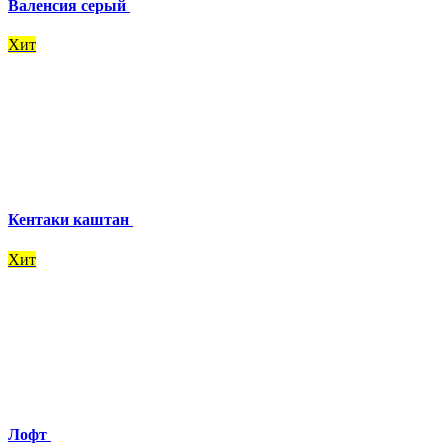
Валенсия серый
Хит
Кентаки каштан
Хит
Лофт