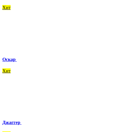
Хит
Оскар
Хит
Джаггер