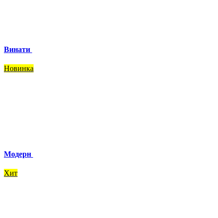
Винати
Новинка
Модерн
Хит