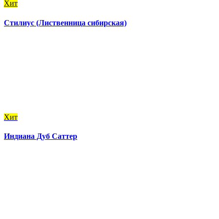
Хит
Стилиус (Лиственница сибирская)
Хит
Индиана Дуб Саттер