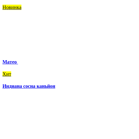
Новинка
Матео
Хит
Индиана сосна каньйон