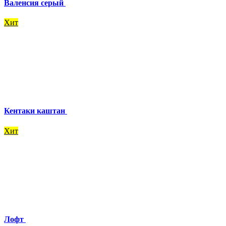
Валенсия серый
Хит
Кентаки каштан
Хит
Лофт