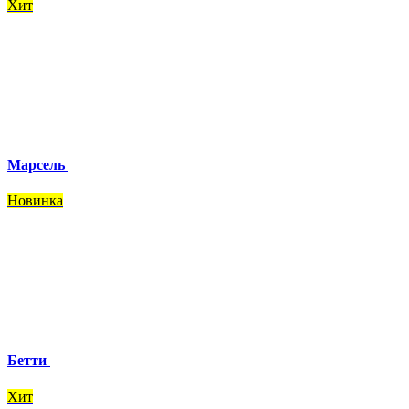
Хит
Марсель
Новинка
Бетти
Хит