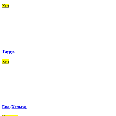
Хит
Таурус
Хит
Ева (Хельга)