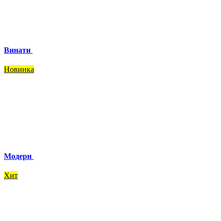
Винати
Новинка
Модерн
Хит