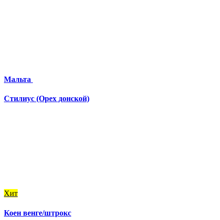
Мальта
Стилиус (Орех донской)
Хит
Коен венге/штрокс