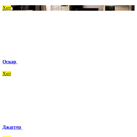
Хит
Оскар
Хит
Джаггер