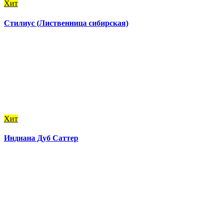
Хит
Стилиус (Лиственница сибирская)
Хит
Индиана Дуб Саттер