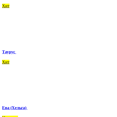
Хит
Таурус
Хит
Ева (Хельга)