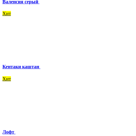
Валенсия серый
Хит
Кентаки каштан
Хит
Лофт