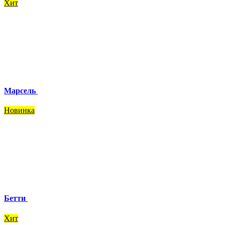
Хит
Марсель
Новинка
Бетти
Хит