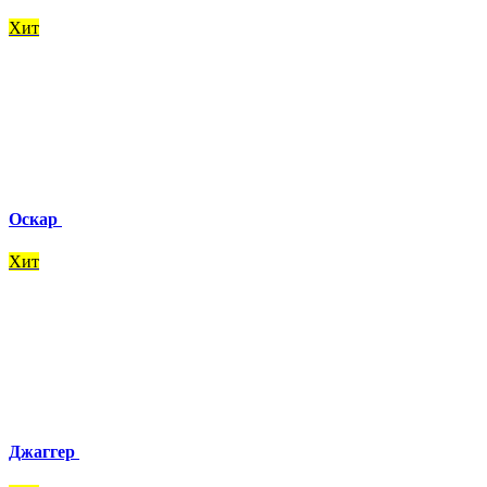
Хит
Оскар
Хит
Джаггер