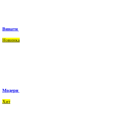
Винати
Новинка
Модерн
Хит