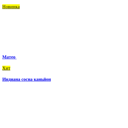
Новинка
Матео
Хит
Индиана сосна каньйон