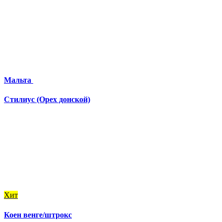
Мальта
Стилиус (Орех донской)
Хит
Коен венге/штрокс