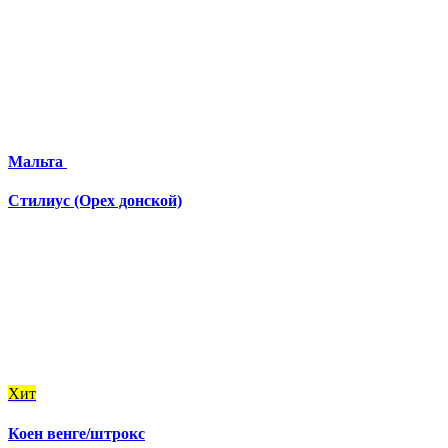
Мальта
Стилиус (Орех донской)
Хит
Коен венге/штрокс