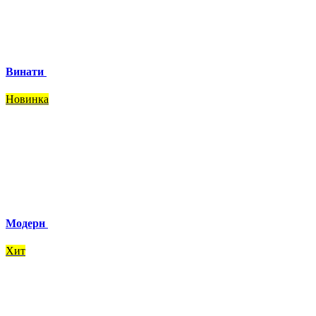
Винати
Новинка
Модерн
Хит