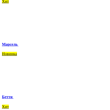
Хит
Марсель
Новинка
Бетти
Хит