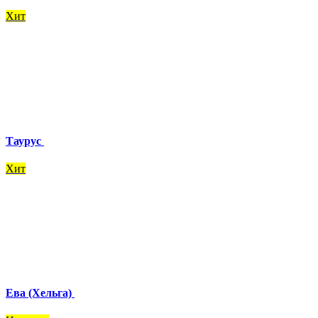
Хит
Таурус
Хит
Ева (Хельга)