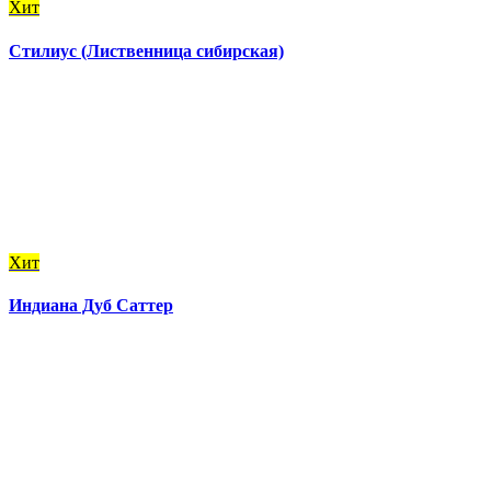
Хит
Стилиус (Лиственница сибирская)
Хит
Индиана Дуб Саттер