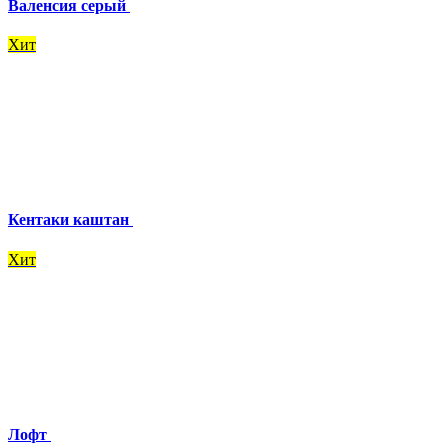
Валенсия серый
Хит
Кентаки каштан
Хит
Лофт