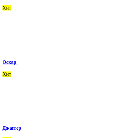
Хит
Оскар
Хит
Джаггер