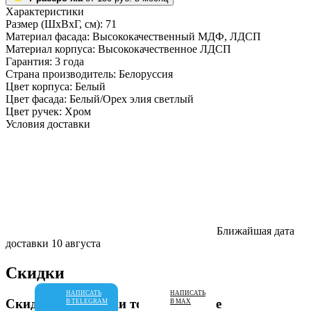
Характеристики
Размер (ШхВхГ, см):
71
Материал фасада:
Высококачественный МДФ, ЛДСП
Материал корпуса:
Высококачественное ЛДСП
Гарантия:
3 года
Страна производитель:
Белоруссия
Цвет корпуса:
Белый
Цвет фасада:
Белый/Орех элия светлый
Цвет ручек:
Хром
Условия доставки
Ближайшая дата
доставки
10 августа
Скидки
НАПИСАТЬ
НАПИСАТЬ
Скидки на покупки товаров свыше
В TELEGRAM
В MAX