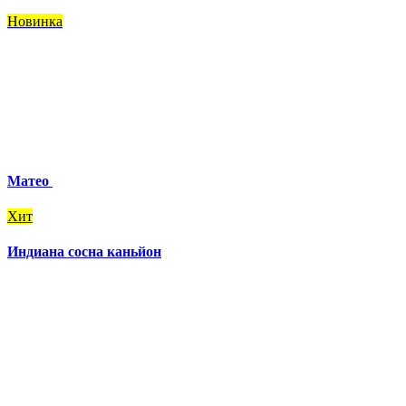
Новинка
Матео
Хит
Индиана сосна каньйон