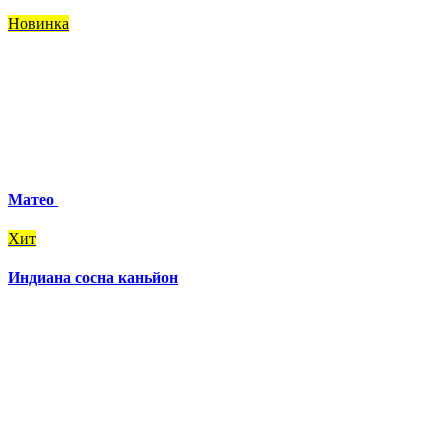
Новинка
Матео
Хит
Индиана сосна каньйон