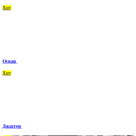
Хит
Оскар
Хит
Джаггер