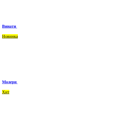
Винати
Новинка
Модерн
Хит