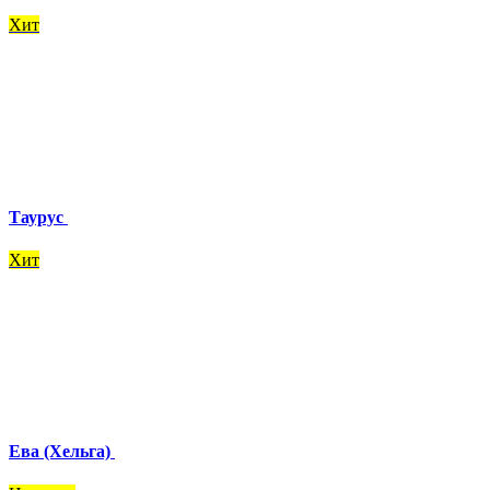
Хит
Таурус
Хит
Ева (Хельга)