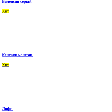
Валенсия серый
Хит
Кентаки каштан
Хит
Лофт