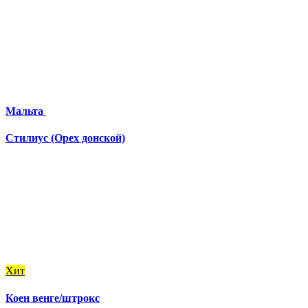
Мальта
Стилиус (Орех донской)
Хит
Коен венге/штрокс