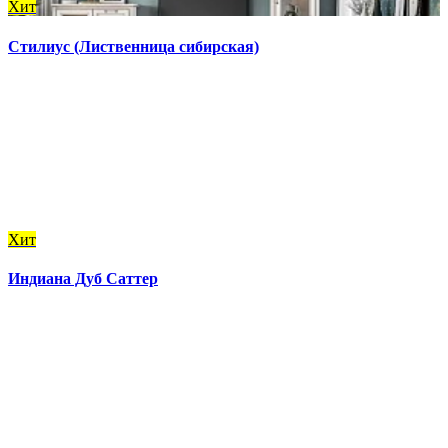
Хит
Стилиус (Лиственница сибирская)
Хит
Индиана Дуб Саттер