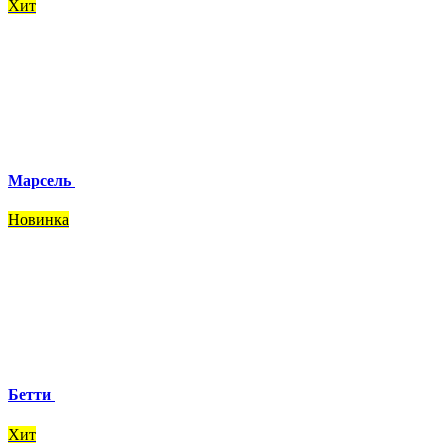
Хит
Марсель
Новинка
Бетти
Хит