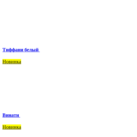
Тиффани белый
Новинка
Винати
Новинка