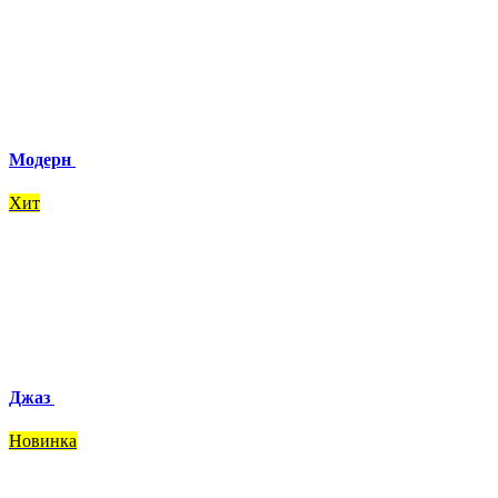
Модерн
Хит
Джаз
Новинка