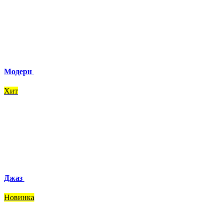
Модерн
Хит
Джаз
Новинка