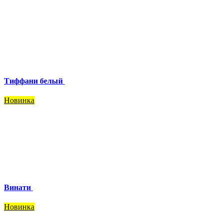
Тиффани белый
Новинка
Винати
Новинка