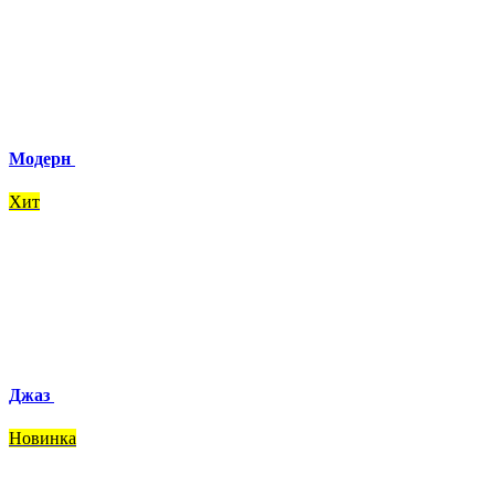
Модерн
Хит
Джаз
Новинка