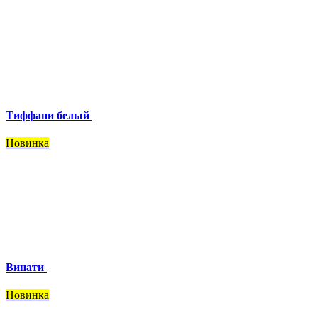
Тиффани белый
Новинка
Винати
Новинка