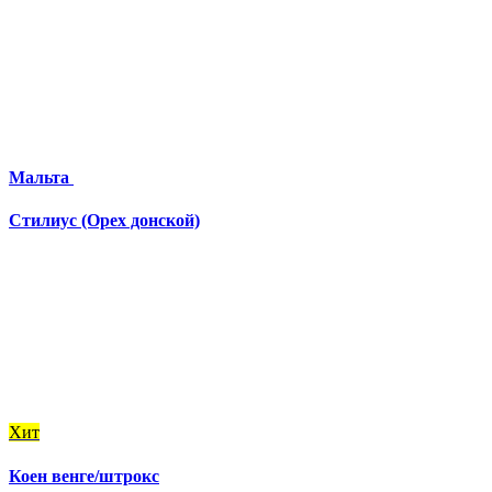
Мальта
Стилиус (Орех донской)
Хит
Коен венге/штрокс