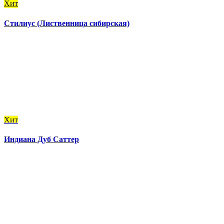
Хит
Стилиус (Лиственница сибирская)
Хит
Индиана Дуб Саттер