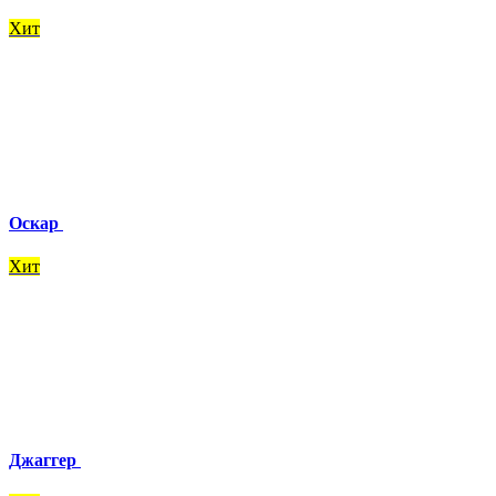
Хит
Оскар
Хит
Джаггер