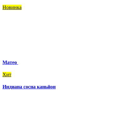
Новинка
Матео
Хит
Индиана сосна каньйон