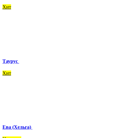
Хит
Таурус
Хит
Ева (Хельга)