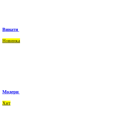
Винати
Новинка
Модерн
Хит