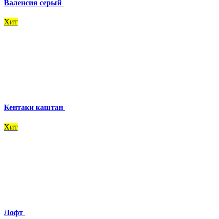
Валенсия серый
Хит
Кентаки каштан
Хит
Лофт