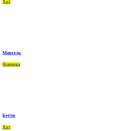
Хит
Марсель
Новинка
Бетти
Хит