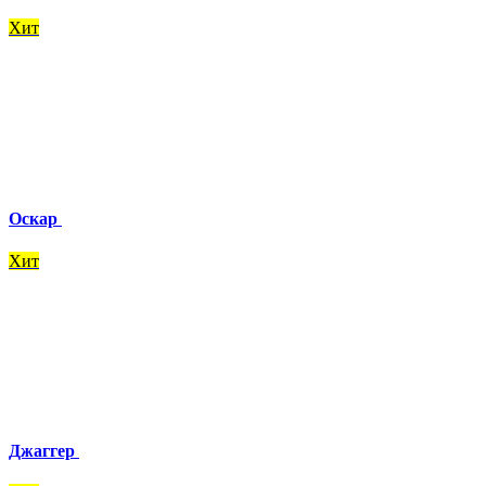
Хит
Оскар
Хит
Джаггер