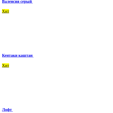
Валенсия серый
Хит
Кентаки каштан
Хит
Лофт