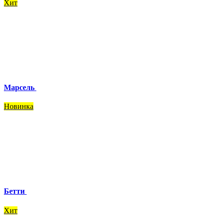
Хит
Марсель
Новинка
Бетти
Хит