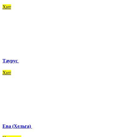
Хит
Таурус
Хит
Ева (Хельга)