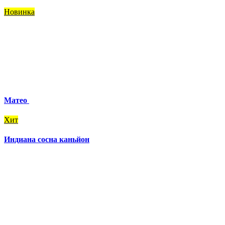
Новинка
Матео
Хит
Индиана сосна каньйон