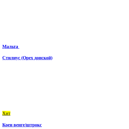
Мальта
Стилиус (Орех донской)
Хит
Коен венге/штрокс