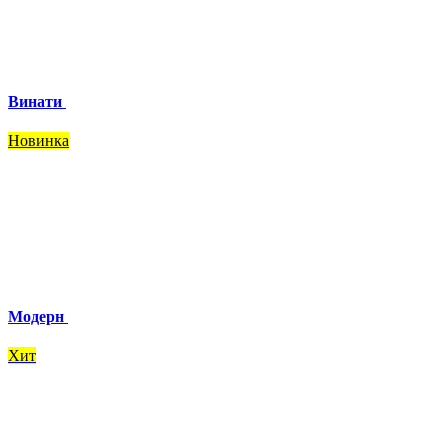
Винати
Новинка
Модерн
Хит