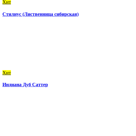
Хит
Стилиус (Лиственница сибирская)
Хит
Индиана Дуб Саттер