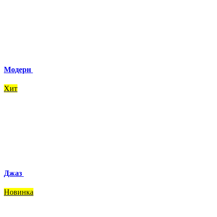
Модерн
Хит
Джаз
Новинка