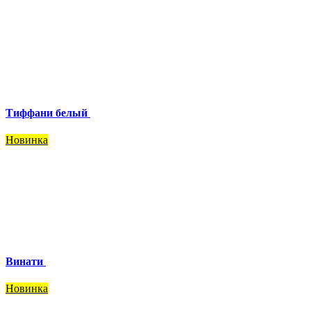
Тиффани белый
Новинка
Винати
Новинка