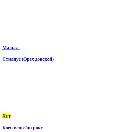
Мальта
Стилиус (Орех донской)
Хит
Коен венге/штрокс