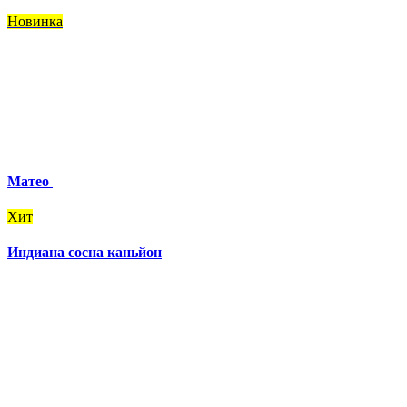
Новинка
Матео
Хит
Индиана сосна каньйон