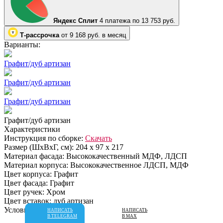
Яндекс Сплит
4 платежа по 13 753 руб.
Т-рассрочка
от 9 168 руб. в месяц
Варианты:
Графит/дуб артизан
Графит/дуб артизан
Графит/дуб артизан
Графит/дуб артизан
Характеристики
Инструкция по сборке:
Скачать
Размер (ШхВхГ, см):
204 х 97 х 217
Материал фасада:
Высококачественный МДФ, ЛДСП
Материал корпуса:
Высококачественное ЛДСП, МДФ
Цвет корпуса:
Графит
Цвет фасада:
Графит
Цвет ручек:
Хром
Цвет вставок:
дуб артизан
Условия доставки
НАПИСАТЬ
НАПИСАТЬ
В TELEGRAM
В MAX