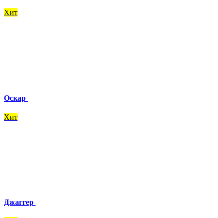
Хит
Оскар
Хит
Джаггер