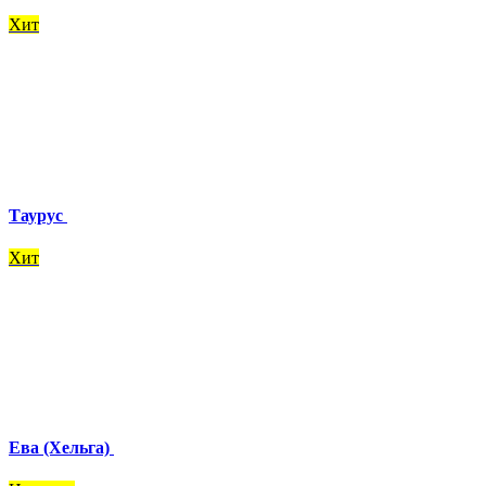
Хит
Таурус
Хит
Ева (Хельга)