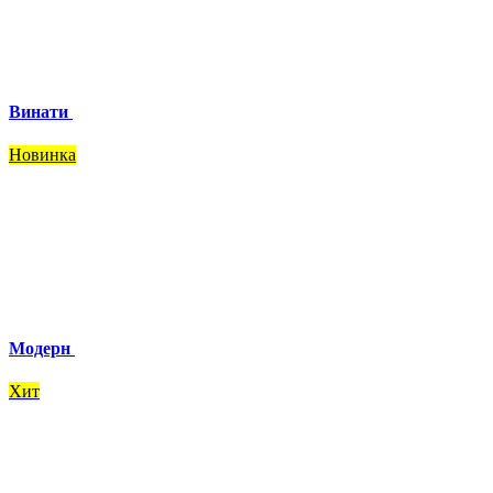
Винати
Новинка
Модерн
Хит