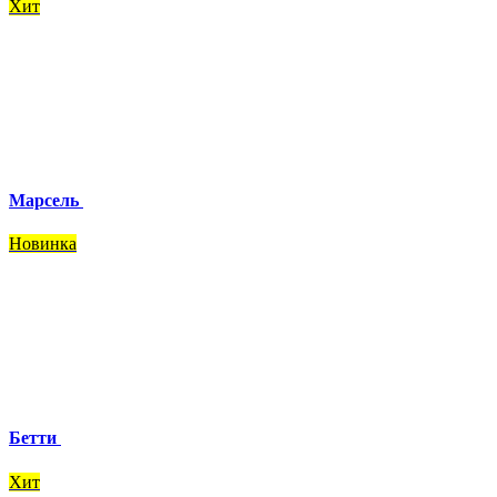
Хит
Марсель
Новинка
Бетти
Хит