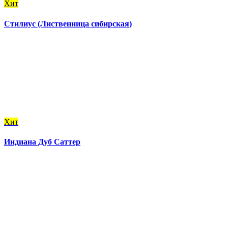
Хит
Стилиус (Лиственница сибирская)
Хит
Индиана Дуб Саттер