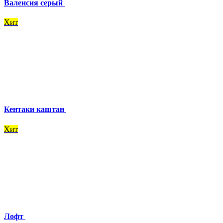
Валенсия серый
Хит
Кентаки каштан
Хит
Лофт