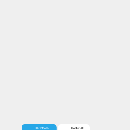
Бесплатный звонок по России
Москва, ул. Сущевский вал, 46, м.
Марьина Роща, Универмаг
«Марьинский», 3 этаж
Ежедневно с 10 до 21ч
Заказать звонок
Социальные сети
Мы принимаем
НАПИСАТЬ
НАПИСАТЬ