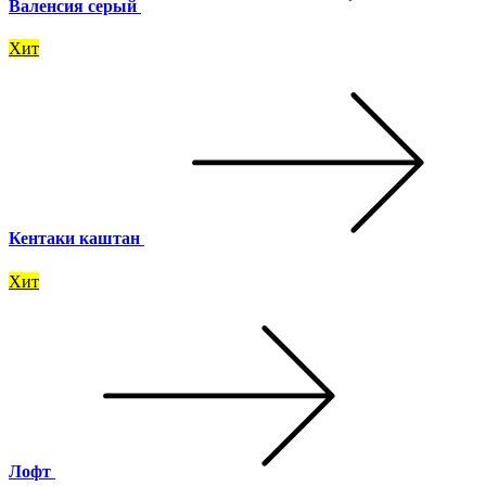
Валенсия серый
Хит
Кентаки каштан
Хит
Лофт