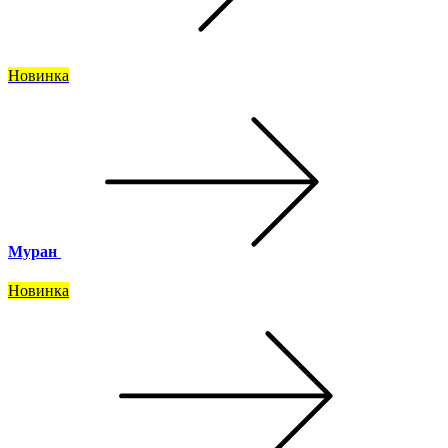
Новинка
Муран
Новинка