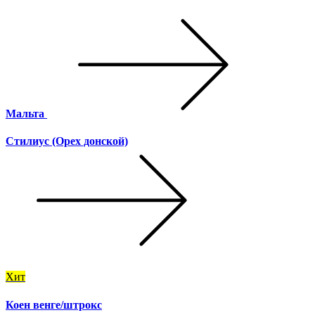
Мальта
Стилиус (Орех донской)
Хит
Коен венге/штрокс