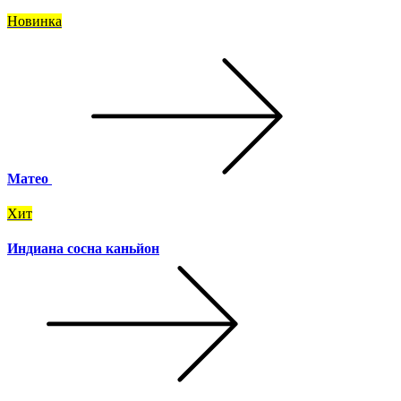
Новинка
Матео
Хит
Индиана сосна каньйон