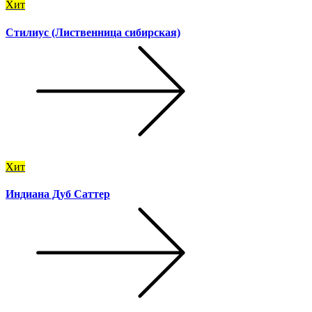
Хит
Стилиус (Лиственница сибирская)
Хит
Индиана Дуб Саттер