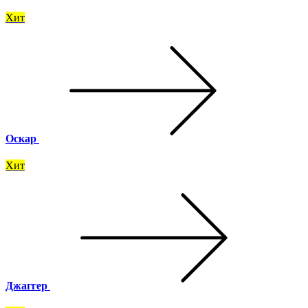
Хит
Оскар
Хит
Джаггер