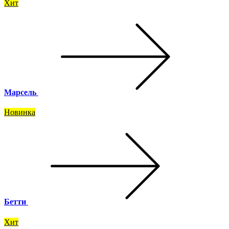
Хит
Марсель
Новинка
Бетти
Хит