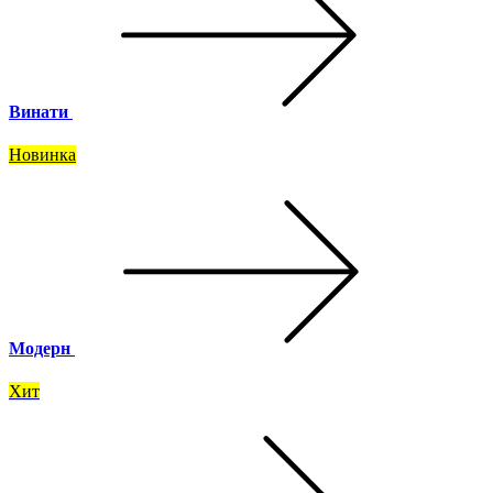
Винати
Новинка
Модерн
Хит