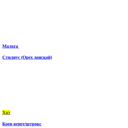
Мальта
Стилиус (Орех донской)
Хит
Коен венге/штрокс