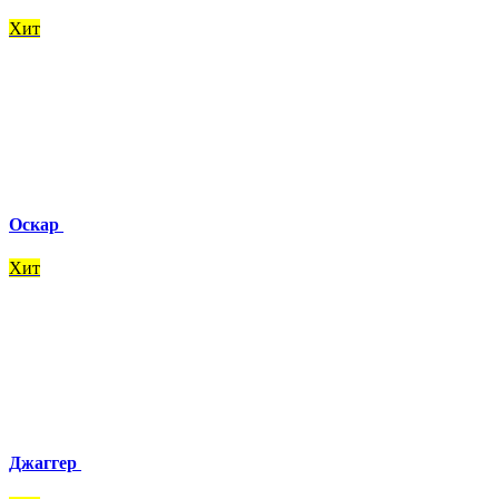
Хит
Оскар
Хит
Джаггер