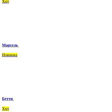
Хит
Марсель
Новинка
Бетти
Хит