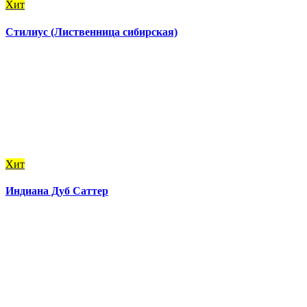
Хит
Стилиус (Лиственница сибирская)
Хит
Индиана Дуб Саттер