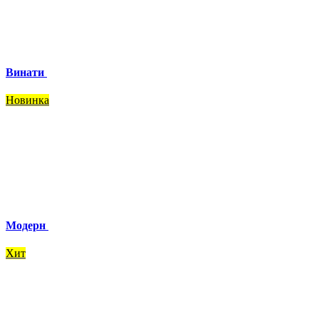
Винати
Новинка
Модерн
Хит