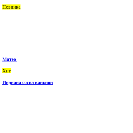
Новинка
Матео
Хит
Индиана сосна каньйон