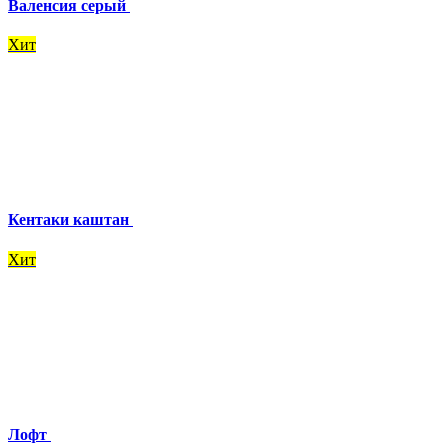
Валенсия серый
Хит
Кентаки каштан
Хит
Лофт