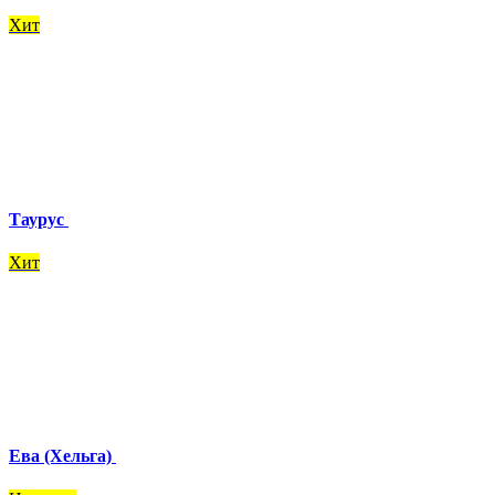
Хит
Таурус
Хит
Ева (Хельга)