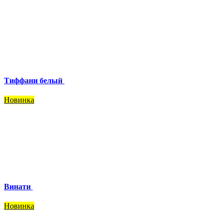
Тиффани белый
Новинка
Винати
Новинка