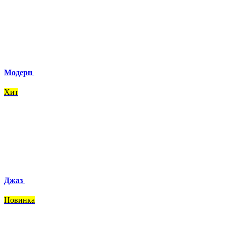
Модерн
Хит
Джаз
Новинка