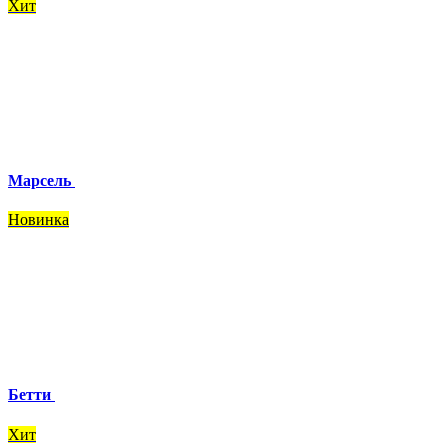
Хит
Марсель
Новинка
Бетти
Хит