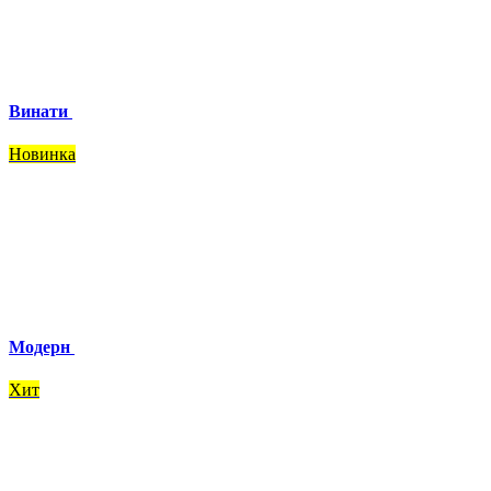
Винати
Новинка
Модерн
Хит