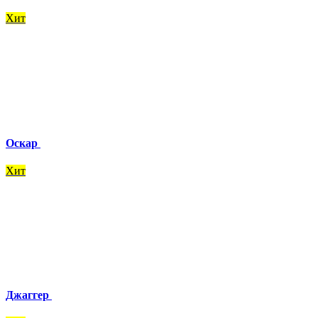
Хит
Оскар
Хит
Джаггер