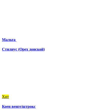
Мальта
Стилиус (Орех донской)
Хит
Коен венге/штрокс