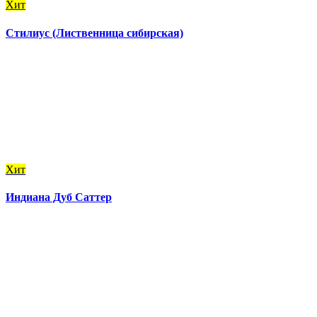
Хит
Стилиус (Лиственница сибирская)
Хит
Индиана Дуб Саттер