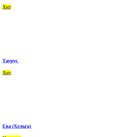
Хит
Таурус
Хит
Ева (Хельга)