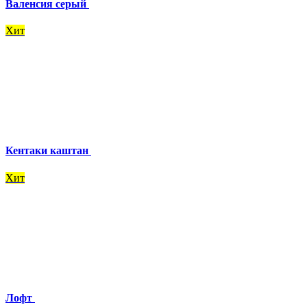
Валенсия серый
Хит
Кентаки каштан
Хит
Лофт