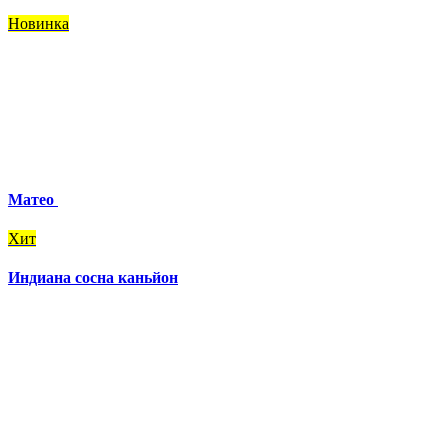
Новинка
Матео
Хит
Индиана сосна каньйон