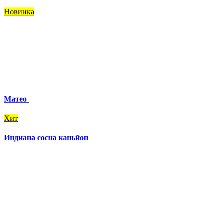
Новинка
Матео
Хит
Индиана сосна каньйон