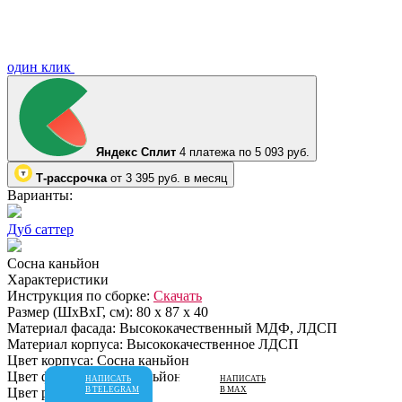
один клик
Яндекс Сплит
4 платежа по 5 093 руб.
Т-рассрочка
от 3 395 руб. в месяц
Варианты:
Дуб саттер
Сосна каньйон
Характеристики
Инструкция по сборке:
Скачать
Размер (ШхВхГ, см):
80 х 87 х 40
Материал фасада:
Высококачественный МДФ, ЛДСП
Материал корпуса:
Высококачественное ЛДСП
Цвет корпуса:
Сосна каньйон
Цвет фасада:
Сосна каньйон
НАПИСАТЬ
НАПИСАТЬ
Цвет ручек:
Хром
В TELEGRAM
В MAX