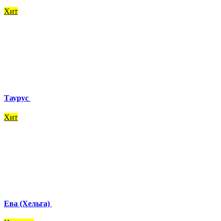
Хит
Таурус
Хит
Ева (Хельга)