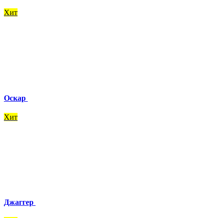
Хит
Оскар
Хит
Джаггер