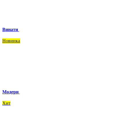
Винати
Новинка
Модерн
Хит