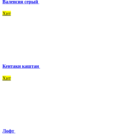
Валенсия серый
Хит
Кентаки каштан
Хит
Лофт