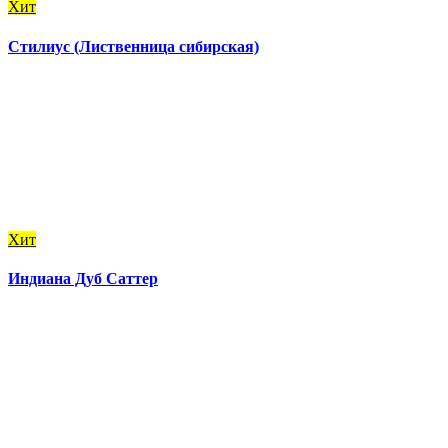
Хит
Стилиус (Лиственница сибирская)
Хит
Индиана Дуб Саттер