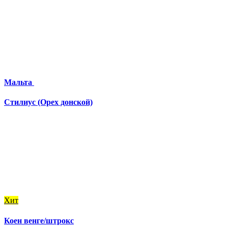
Мальта
Стилиус (Орех донской)
Хит
Коен венге/штрокс