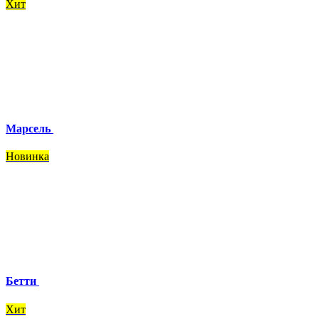
Хит
Марсель
Новинка
Бетти
Хит