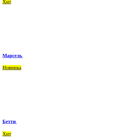
Хит
Марсель
Новинка
Бетти
Хит