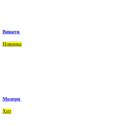
Винати
Новинка
Модерн
Хит