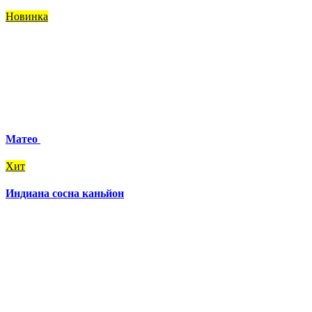
Новинка
Матео
Хит
Индиана сосна каньйон