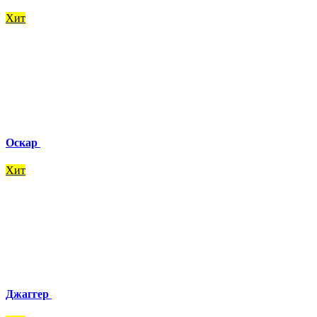
Хит
Оскар
Хит
Джаггер