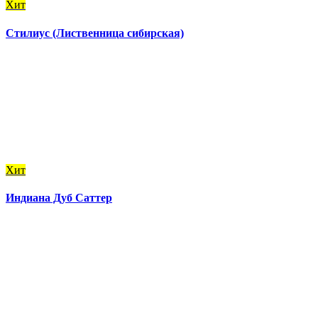
Хит
Стилиус (Лиственница сибирская)
Хит
Индиана Дуб Саттер