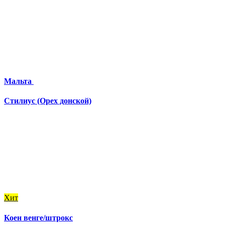
Мальта
Стилиус (Орех донской)
Хит
Коен венге/штрокс