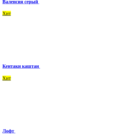
Валенсия серый
Хит
Кентаки каштан
Хит
Лофт