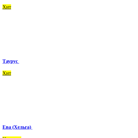
Хит
Таурус
Хит
Ева (Хельга)